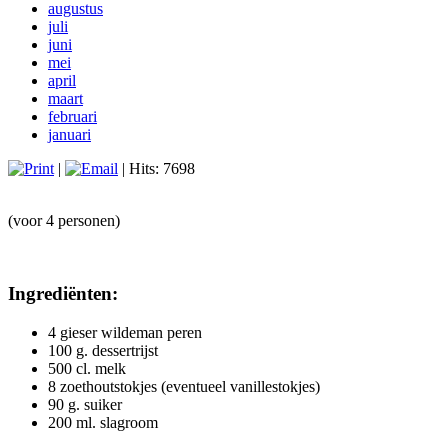
augustus
juli
juni
mei
april
maart
februari
januari
|
| Hits: 7698
(voor 4 personen)
Ingrediënten:
4 gieser wildeman peren
100 g. dessertrijst
500 cl. melk
8 zoethoutstokjes (eventueel vanillestokjes)
90 g. suiker
200 ml. slagroom