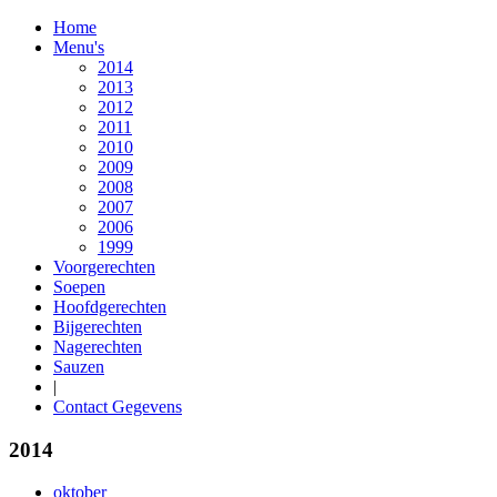
Home
Menu's
2014
2013
2012
2011
2010
2009
2008
2007
2006
1999
Voorgerechten
Soepen
Hoofdgerechten
Bijgerechten
Nagerechten
Sauzen
|
Contact Gegevens
2014
oktober