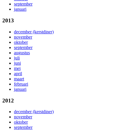
september
januari
2013
december (kerstdiner)
november
oktober
september
augustus
juli
juni
mei
april
maart
februari
januari
2012
december (kerstdiner)
november
oktober
september