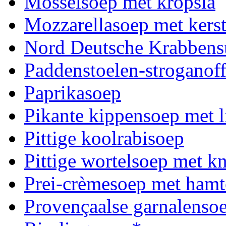
Mosselsoep met kropsla
Mozzarellasoep met kerst
Nord Deutsche Krabben
Paddenstoelen-stroganof
Paprikasoep
Pikante kippensoep met 
Pittige koolrabisoep
Pittige wortelsoep met k
Prei-crèmesoep met hamt
Provençaalse garnalensoe