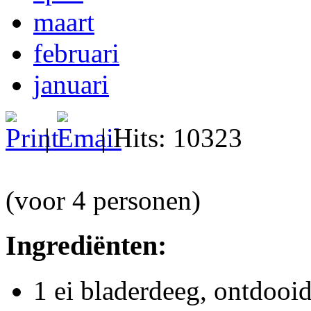
maart
februari
januari
|
| Hits: 10323
(voor 4 personen)
Ingrediënten:
1 ei bladerdeeg, ontdooi